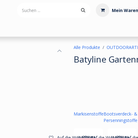
Mein Waren
tdoorartikel
Polstermaterialien
Werkzeug
Posamenten
Alle Produkte
OUTDOORARTI
Batyline Garte
Markisenstoffe
Bootsverdeck- &
Persenningstoffe
[136208]
[136203]
Auf die Wunschliste
Auf die Wunschliste
Auf di