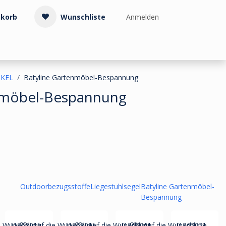
korb
Wunschliste
Anmelden
Treppenzubehör
Kollektionen & Muster
Info & Service
KEL
Batyline Gartenmöbel-Bespannung
nmöbel-Bespannung
Outdoorbezugsstoffe
Liegestuhlsegel
Batyline Gartenmöbel-
Bespannung
[136201]
[136205]
[136206]
[136202]
e Wunschliste
Auf die Wunschliste
Auf die Wunschliste
Auf die Wunschliste