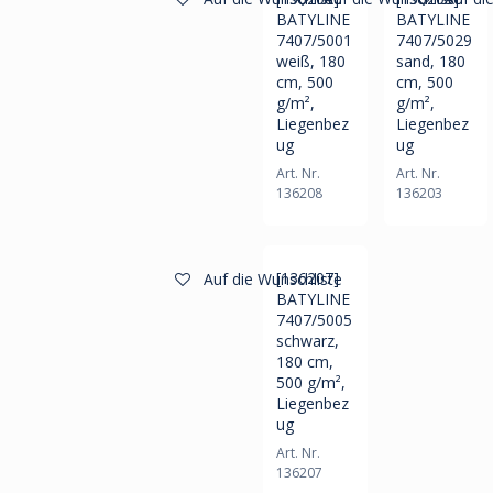
Neu!
BATYLINE
BATYLINE
7407/5001
7407/5029
weiß, 180
sand, 180
cm, 500
cm, 500
g/m²,
g/m²,
Liegenbez
Liegenbez
ug
ug
Art. Nr.
Art. Nr.
136208
136203
[136207]
Auf die Wunschliste
BATYLINE
7407/5005
schwarz,
180 cm,
500 g/m²,
Liegenbez
ug
Art. Nr.
136207