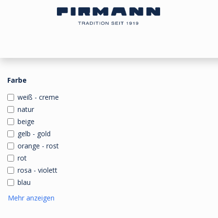
Zum Inhalt springen
Bezugsstoffe
Sonnen- & Kälteschutz
Ou
Farbe
weiß - creme
natur
beige
gelb - gold
orange - rost
rot
rosa - violett
blau
Mehr anzeigen