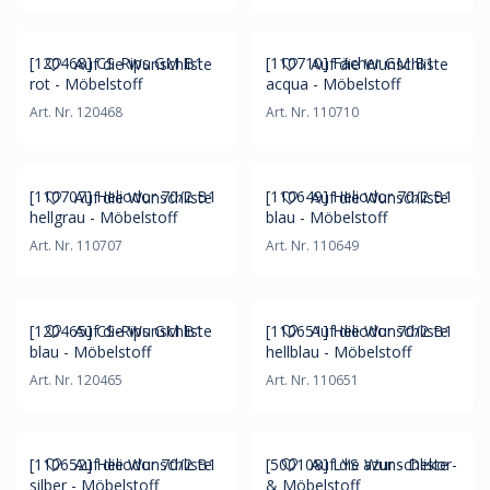
[120468] CS-Rips GM B1
[110710] Fächer GM B1
Auf die Wunschliste
Auf die Wunschliste
rot - Möbelstoff
acqua - Möbelstoff
Art. Nr. 120468
Art. Nr. 110710
[110707] Heliodor 70/2 B1
[110649] Heliodor 70/2 B1
Auf die Wunschliste
Auf die Wunschliste
hellgrau - Möbelstoff
blau - Möbelstoff
Art. Nr. 110707
Art. Nr. 110649
[120465] CS-Rips GM B1
[110651] Heliodor 70/2 B1
Auf die Wunschliste
Auf die Wunschliste
blau - Möbelstoff
hellblau - Möbelstoff
Art. Nr. 120465
Art. Nr. 110651
[110652] Heliodor 70/2 B1
[500108] LYS azur - Dekor-
Auf die Wunschliste
Auf die Wunschliste
silber - Möbelstoff
& Möbelstoff