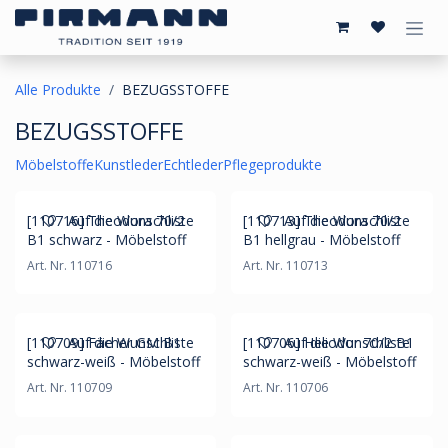
Zum Inhalt springen
Alle Produkte
BEZUGSSTOFFE
BEZUGSSTOFFE
Möbelstoffe
Kunstleder
Echtleder
Pflegeprodukte
[110716] Theodora 70/2
[110713] Theodora 70/2
Auf die Wunschliste
Auf die Wunschliste
B1 schwarz - Möbelstoff
B1 hellgrau - Möbelstoff
Art. Nr. 110716
Art. Nr. 110713
[110709] Fächer GM B1
[110706] Heliodor 70/2 B1
Auf die Wunschliste
Auf die Wunschliste
schwarz-weiß - Möbelstoff
schwarz-weiß - Möbelstoff
Art. Nr. 110709
Art. Nr. 110706