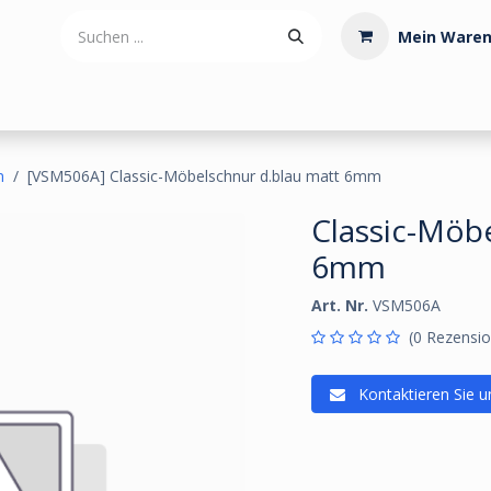
Mein Waren
tdoorartikel
Polstermaterialien
Werkzeug
Posamenten
n
[VSM506A] Classic-Möbelschnur d.blau matt 6mm
Classic-Möb
6mm
Art. Nr.
VSM506A
(0 Rezensio
Kontaktieren Sie u