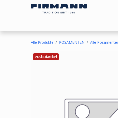
Zum Inhalt springen
Bezugsstoffe
Sonnen- & Kälteschutz
Ou
Alle Produkte
POSAMENTEN
Alle Posamente
Auslaufartikel