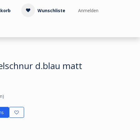
korb
Wunschliste
Anmelden
Treppenzubehör
Kollektionen & Muster
Info & Service
elschnur d.blau matt
n)
ns