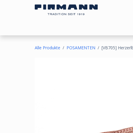
Zum Inhalt springen
Bezugsstoffe
Sonnen- & Kälteschutz
Ou
Alle Produkte
POSAMENTEN
[VB705] Herzerl