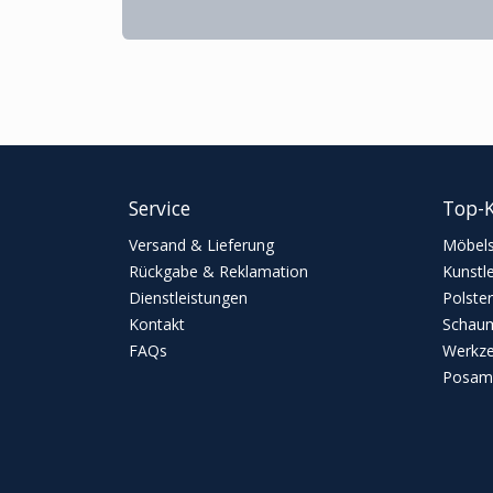
Service
Top-K
Versand & Lieferung
Möbels
Rückgabe & Reklamation
Kunstl
Dienstleistungen
Polster
Kontakt
Schaum
FAQs
Werkz
Posame