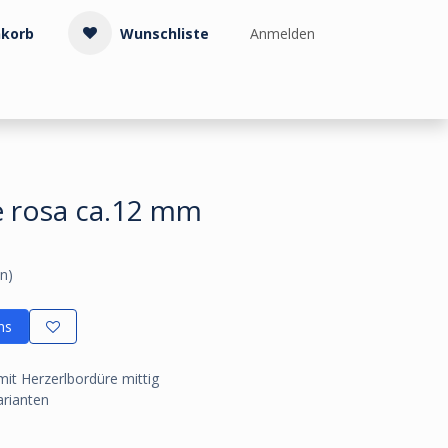
korb
Wunschliste
Anmelden
Treppenzubehör
Kollektionen & Muster
Info & Service
e rosa ca.12 mm
n)
ns
mit Herzerlbordüre mittig
arianten