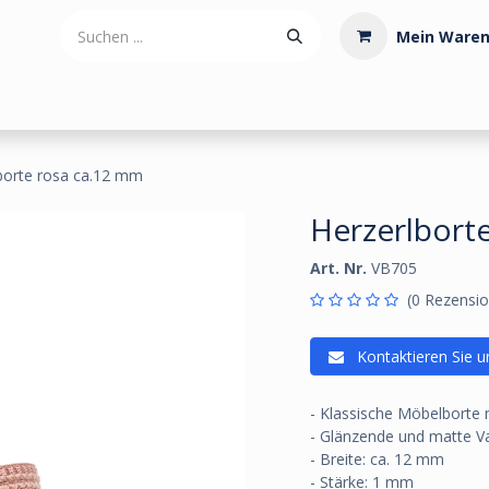
Mein Waren
tdoorartikel
Polstermaterialien
Werkzeug
Posamenten
borte rosa ca.12 mm
Herzerlbort
Art. Nr.
VB705
(0 Rezensio
Kontaktieren Sie u
- Klassische Möbelborte 
- Glänzende und matte V
- Breite: ca. 12 mm
- Stärke: 1 mm