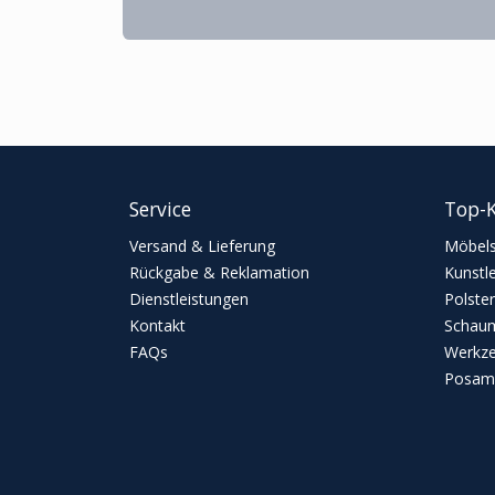
Service
Top-K
Versand & Lieferung
Möbels
Rückgabe & Reklamation
Kunstl
Dienstleistungen
Polster
Kontakt
Schaum
FAQs
Werkz
Posame