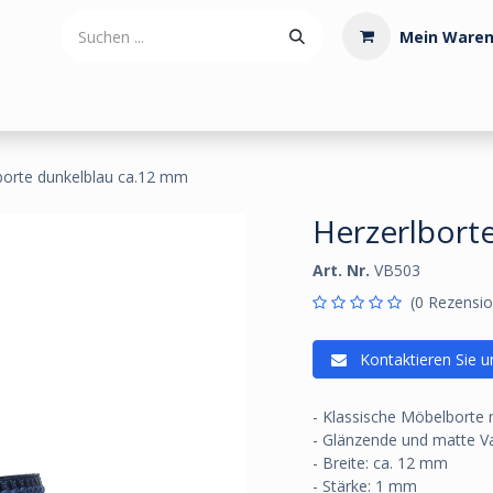
Mein Waren
tdoorartikel
Polstermaterialien
Werkzeug
Posamenten
borte dunkelblau ca.12 mm
Herzerlbort
Art. Nr.
VB503
(0 Rezensio
Kontaktieren Sie u
- Klassische Möbelborte 
- Glänzende und matte V
- Breite: ca. 12 mm
- Stärke: 1 mm