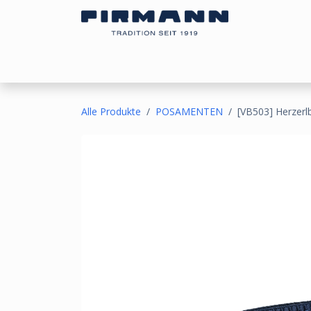
Zum Inhalt springen
Bezugsstoffe
Sonnen- & Kälteschutz
Ou
Alle Produkte
POSAMENTEN
[VB503] Herzerl