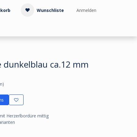
korb
Wunschliste
Anmelden
Treppenzubehör
Kollektionen & Muster
Info & Service
e dunkelblau ca.12 mm
n)
ns
mit Herzerlbordüre mittig
arianten