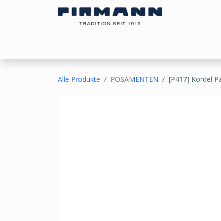
Zum Inhalt springen
Bezugsstoffe
Sonnen- & Kälteschutz
Ou
Alle Produkte
POSAMENTEN
[P417] Kordel P