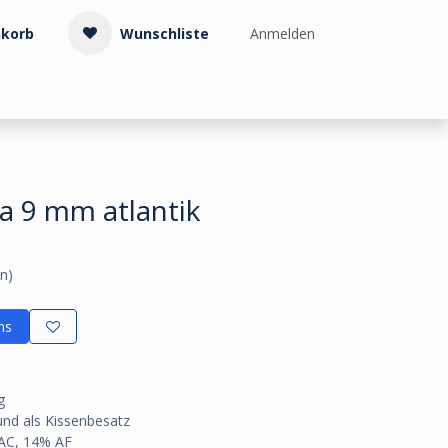
korb
Wunschliste
Anmelden
Treppenzubehör
Kollektionen & Muster
Info & Service
a 9 mm atlantik
n)
ns
g
 und als Kissenbesatz
 AC, 14% AF