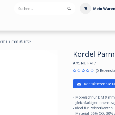
Mein Waren
tdoorartikel
Polstermaterialien
Werkzeug
Posamenten
arma 9 mm atlantik
Kordel Parm
Art. Nr.
P417
(0 Rezensio
Kontaktieren Sie u
- Möbelschnur DM 9 mm
- gleichfarbiger Innenstra
- ideal für Polsterkanten
- Material: 56% CO, 30%