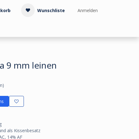
korb
Wunschliste
Anmelden
Treppenzubehör
Kollektionen & Muster
Info & Service
a 9 mm leinen
n)
ns
g
 und als Kissenbesatz
 AC, 14% AF