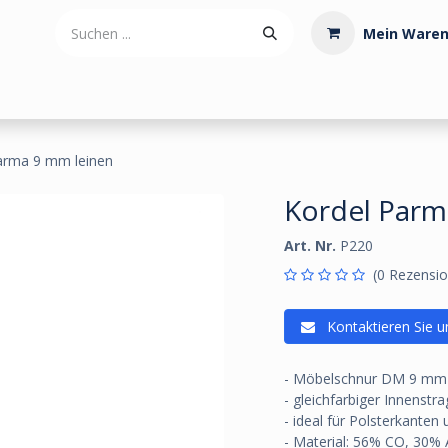
Mein Waren
tdoorartikel
Polstermaterialien
Werkzeug
Posamenten
arma 9 mm leinen
Kordel Parm
Art. Nr.
P220
(0 Rezensio
Kontaktieren Sie u
- Möbelschnur DM 9 mm
- gleichfarbiger Innenstra
- ideal für Polsterkanten
- Material: 56% CO, 30%