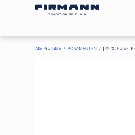
Zum Inhalt springen
Bezugsstoffe
Sonnen- & Kälteschutz
Ou
Alle Produkte
POSAMENTEN
[P220] Kordel P