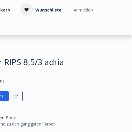
korb
Wunschliste
Anmelden
Treppenzubehör
Kollektionen & Muster
Info & Service
RIPS 8,5/3 adria
n)
ns
hen Borte
hne zu den gängigsten Farben