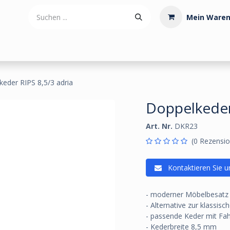
Mein Waren
tdoorartikel
Polstermaterialien
Werkzeug
Posamenten
eder RIPS 8,5/3 adria
Doppelkeder 
Art. Nr.
DKR23
(0 Rezensio
Kontaktieren Sie u
- moderner Möbelbesatz
- Alternative zur klassisc
- passende Keder mit Fa
- Kederbreite 8,5 mm