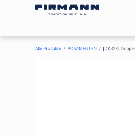
Zum Inhalt springen
Bezugsstoffe
Sonnen- & Kälteschutz
Ou
Alle Produkte
POSAMENTEN
[DKR23] Doppelk