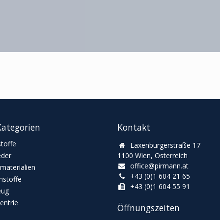
ategorien
Kontakt
toffe
Laxenburgerstraße 17
eder
1100 Wien, Österreich
office@pirmann.at
materialien
+43 (0)1 604 21 65
stoffe
+43 (0)1 604 55 91
eug
ntrie
Öffnungszeiten