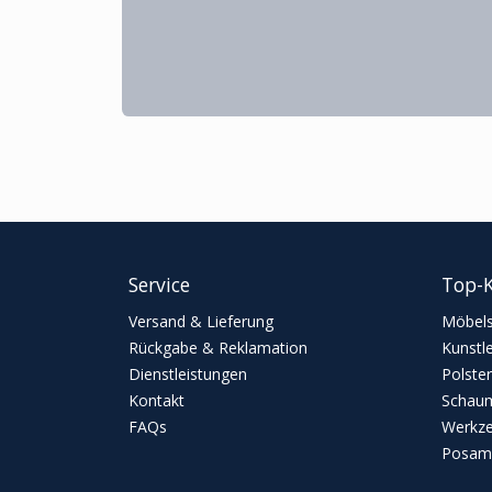
Service
Top-K
Versand & Lieferung
Möbels
Rückgabe & Reklamation
Kunstl
Dienstleistungen
Polster
Kontakt
Schaum
FAQs
Werkz
Posame