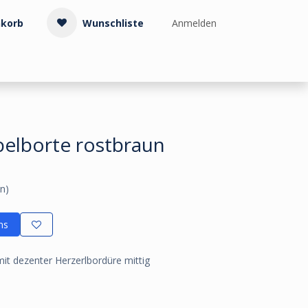
korb
Wunschliste
Anmelden
Treppenzubehör
Kollektionen & Muster
Info & Service
belborte rostbraun
n)
ns
mit dezenter Herzerlbordüre mittig