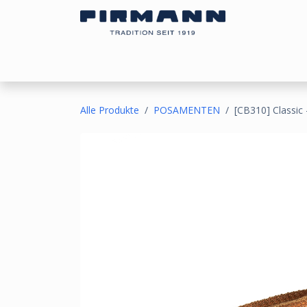
Zum Inhalt springen
Bezugsstoffe
Sonnen- & Kälteschutz
Ou
Alle Produkte
POSAMENTEN
[CB310] Classic