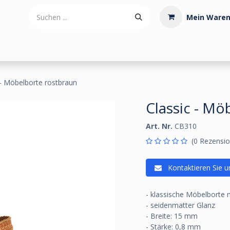
Mein Waren
tdoorartikel
Polstermaterialien
Werkzeug
Posamenten
 - Möbelborte rostbraun
Classic - Mö
Art. Nr.
CB310
(0 Rezensio
Kontaktieren Sie u
- klassische Möbelborte 
- seidenmatter Glanz
- Breite: 15 mm
- Stärke: 0,8 mm