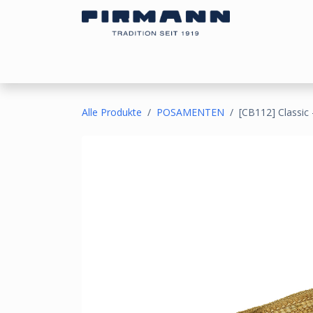
Zum Inhalt springen
Bezugsstoffe
Sonnen- & Kälteschutz
Ou
Alle Produkte
POSAMENTEN
[CB112] Classic