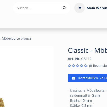
Mein Waren
tdoorartikel
Polstermaterialien
Werkzeug
Posamenten
 - Möbelborte bronce
Classic - Mö
Art. Nr.
CB112
(0 Rezensio
Kontaktieren Sie u
- klassische Möbelborte 
- seidenmatter Glanz
- Breite: 15 mm
- Stärke: 0,8 mm