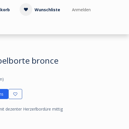
korb
Wunschliste
Anmelden
Treppenzubehör
Kollektionen & Muster
Info & Service
belborte bronce
n)
ns
mit dezenter Herzerlbordüre mittig