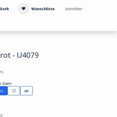
korb
Wunschliste
Anmelden
Treppenzubehör
Kollektionen & Muster
Info & Service
rot - U4079
n)
m Zwirn
ns
.6