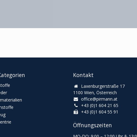
ategorien
Kontakt
toffe
Laxenburgerstraße 17
eder
1100 Wien, Österreich
office@pirmann.at
materialien
+43 (0)1 604 21 65
stoffe
+43 (0)1 604 55 91
eug
ntrie
Öffnungszeiten
MO-DO: 9:00
–
12:00 Uhr & 13
: