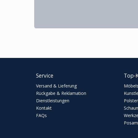
Service
Top-K
Versand & Lieferung
Möbels
Rückgabe & Reklamation
Kunstl
Dienstleistungen
Polster
Kontakt
Schaum
FAQs
Werkz
Posame