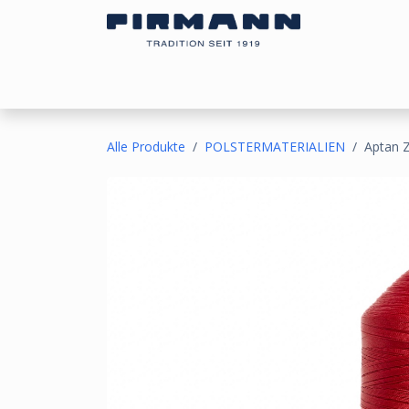
Zum Inhalt springen
Bezugsstoffe
Sonnen- & Kälteschutz
Ou
Alle Produkte
POLSTERMATERIALIEN
Aptan Z