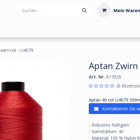
Mein Waren
tdoorartikel
Polstermaterialien
Werkzeug
Posamenten
wirn rot - U4079
Aptan Zwirn 
Art. Nr.
617026
(0 Rezensio
Aptan 40 rot U4079 500
Kontaktieren Sie u
- Robustes Nähgarn
- Garnstärken: 40
- Material: 100 % Nylon 6