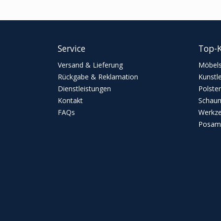
Service
Top-K
Versand & Lieferung
Möbels
Rückgabe & Reklamation
Kunstl
Dienstleistungen
Polster
Kontakt
Schaum
FAQs
Werkz
Posame