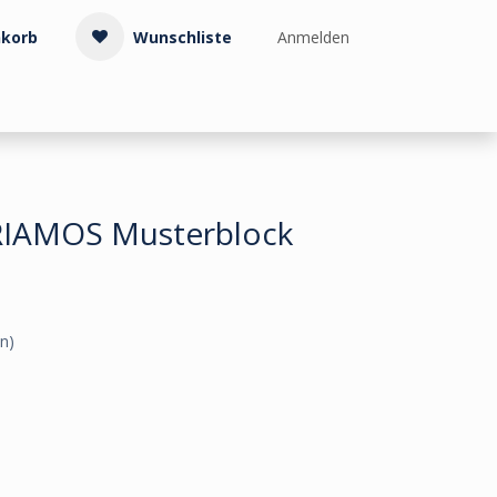
korb
Wunschliste
Anmelden
Treppenzubehör
Kollektionen & Muster
Info & Service
RIAMOS Musterblock
n)