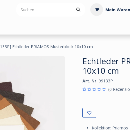
Mein Waren
tdoorartikel
Polstermaterialien
Werkzeug
Posamenten
9133P] Echtleder PRIAMOS Musterblock 10x10 cm
Echtleder P
10x10 cm
Art. Nr.
99133P
(0 Rezensio
Kollektion: Priamos