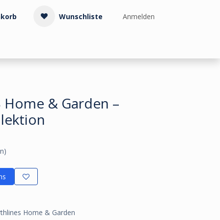
korb
Wunschliste
Anmelden
Treppenzubehör
Kollektionen & Muster
Info & Service
 Home & Garden –
lektion
n)
ns
arthlines Home & Garden