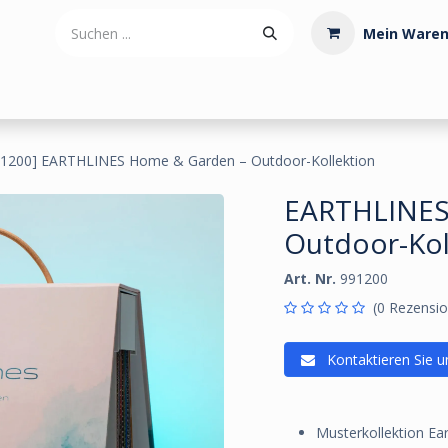
Mein Waren
tdoorartikel
Polstermaterialien
Werkzeug
Posamenten
91200] EARTHLINES Home & Garden – Outdoor-Kollektion
EARTHLINES
Outdoor-Kol
Art. Nr.
991200
(0 Rezensio
Kontaktieren Sie u
Musterkollektion E