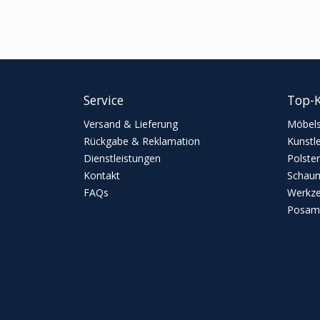
Service
Top-K
Versand & Lieferung
Möbels
Rückgabe & Reklamation
Kunstl
Dienstleistungen
Polster
Kontakt
Schaum
FAQs
Werkz
Posame