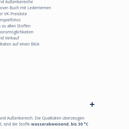
 und Außenbereiche
over-Buch mit Lederriemen
r VK-Preisliste
eispielfotos
zu allen Stoffen
tionsmöglichkeiten
nd Verkauf
täten auf einen Blick
und Außenbereich. Die Qualitäten überzeugen
, sind die Stoffe
wasserabweisend
,
bis 30 °C