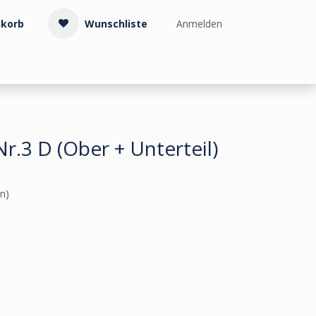
korb
Wunschliste
Anmelden
Treppenzubehör
Kollektionen & Muster
Info & Service
r.3 D (Ober + Unterteil)
n)