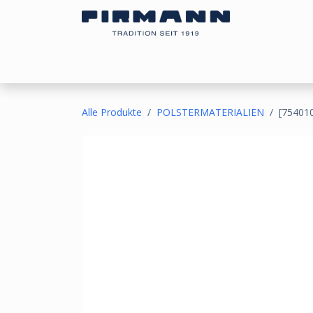
Zum Inhalt springen
Bezugsstoffe
Sonnen- & Kälteschutz
Ou
Alle Produkte
POLSTERMATERIALIEN
[754010