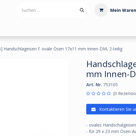
Mein Waren
tdoorartikel
Polstermaterialien
Werkzeug
Posamenten
] Handschlageisen f. ovale Ösen 17x11 mm Innen-DM, 2-teilig
Handschlage
mm Innen-DM
Art. Nr.
753105
(0 Rezensio
Kontaktieren Sie u
- ovales Handschalgeisen
- für 29 x 23 mm Ösen-