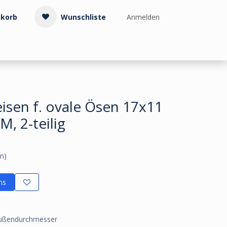
korb
Wunschliste
Anmelden
Treppenzubehör
Kollektionen & Muster
Info & Service
isen f. ovale Ösen 17x11
, 2-teilig
n)
ns
Außendurchmesser