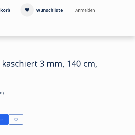
korb
Wunschliste
Anmelden
Treppenzubehör
Kollektionen & Muster
Info & Service
 kaschiert 3 mm, 140 cm,
n)
ns