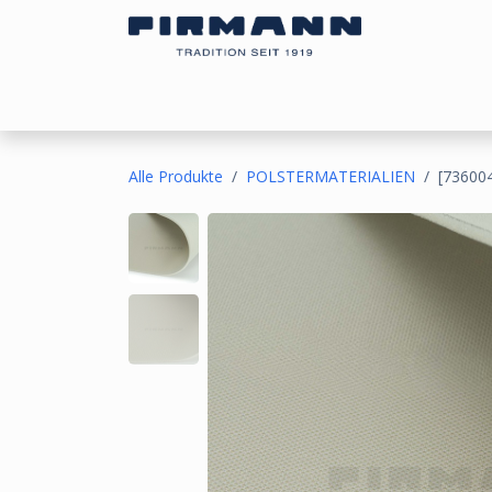
Zum Inhalt springen
Bezugsstoffe
Sonnen- & Kälteschutz
Ou
Alle Produkte
POLSTERMATERIALIEN
[73600