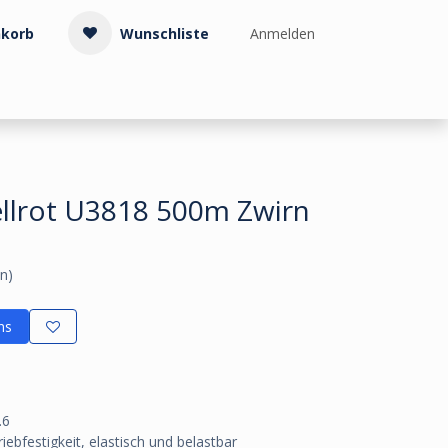
korb
Wunschliste
Anmelden
Treppenzubehör
Kollektionen & Muster
Info & Service
ellrot U3818 500m Zwirn
n)
ns
.6
iebfestigkeit, elastisch und belastbar