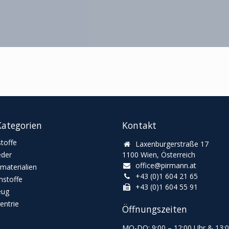
ategorien
Kontakt
toffe
Laxenburgerstraße 17
eder
1100 Wien, Österreich
office@pirmann.at
materialien
+43 (0)1 604 21 65
stoffe
+43 (0)1 604 55 91
eug
ntrie
Öffnungszeiten
MO-DO: 9:00
–
12:00 Uhr & 13
: