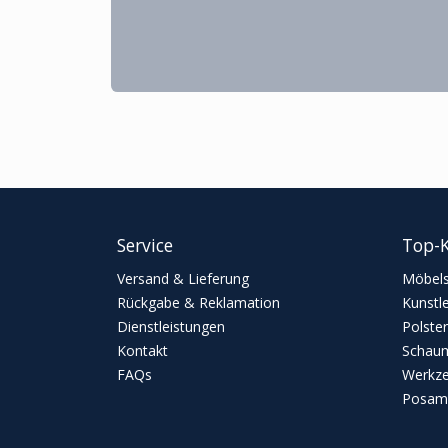
Service
Top-K
Versand & Lieferung
Möbels
Rückgabe & Reklamation
Kunstl
Dienstleistungen
Polster
Kontakt
Schaum
FAQs
Werkz
Posame