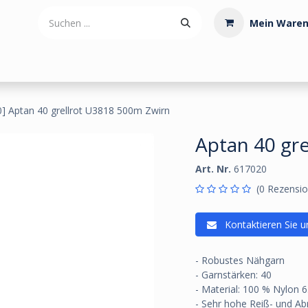
Mein Waren
tdoorartikel
Polstermaterialien
Werkzeug
Posamenten
] Aptan 40 grellrot U3818 500m Zwirn
Aptan 40 gr
Art. Nr.
617020
(0 Rezensio
Kontaktieren Sie u
- Robustes Nähgarn
- Garnstärken: 40
- Material: 100 % Nylon 6
- Sehr hohe Reiß- und Abr