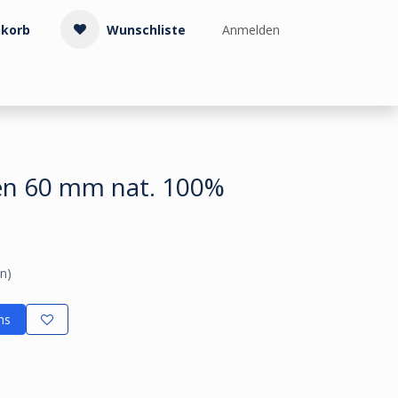
korb
Wunschliste
Anmelden
Treppenzubehör
Kollektionen & Muster
Info & Service
ten 60 mm nat. 100%
n)
ns