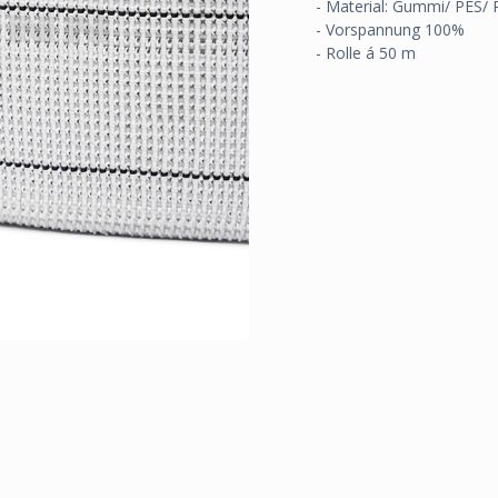
- Material: Gummi/ PES/ 
- Vorspannung 100%
- Rolle á 50 m