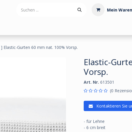
Mein Waren
tdoorartikel
Polstermaterialien
Werkzeug
Posamenten
] Elastic-Gurten 60 mm nat. 100% Vorsp.
Elastic-Gur
Vorsp.
Art. Nr.
613501
(0 Rezensio
Kontaktieren Sie u
- für Lehne
- 6 cm breit