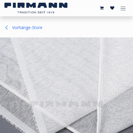
Zum Inhalt springen
Vorhänge-Store