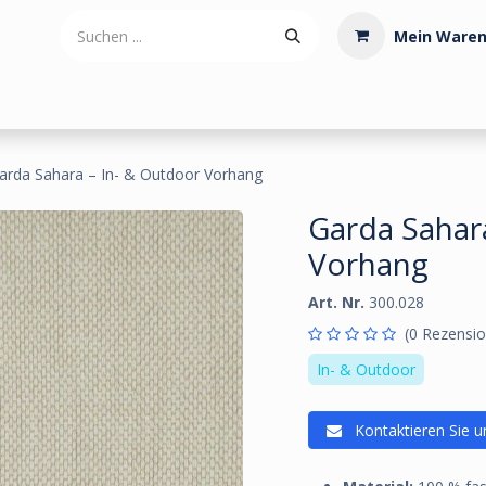
Mein Waren
tdoorartikel
Polstermaterialien
Werkzeug
Posamenten
Garda Sahara – In- & Outdoor Vorhang
Garda Sahar
Vorhang
Art. Nr.
300.028
(0 Rezensio
In- & Outdoor
Kontaktieren Sie u