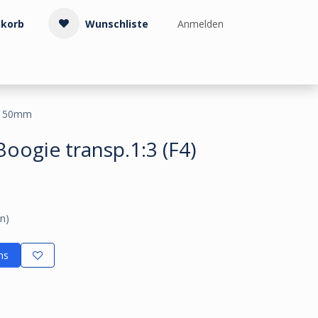
korb
Wunschliste
Anmelden
Treppenzubehör
Kollektionen & Muster
Info & Service
4) 50mm
oogie transp.1:3 (F4)
n)
ns