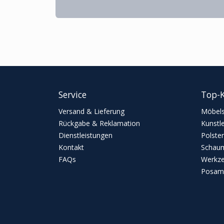
Service
Top-K
Versand & Lieferung
Möbels
Rückgabe & Reklamation
Kunstl
Dienstleistungen
Polster
Kontakt
Schaum
FAQs
Werkz
Posame