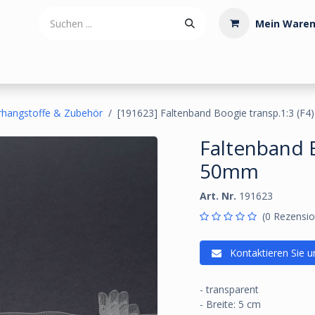
Mein Waren
tdoorartikel
Polstermaterialien
Werkzeug
Posamenten
rhangstoffe & Zubehör
[191623] Faltenband Boogie transp.1:3 (F
Faltenband B
50mm
Art. Nr.
191623
(0 Rezensio
Kontaktieren Sie u
- transparent
- Breite: 5 cm