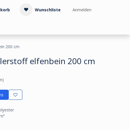
korb
Wunschliste
Anmelden
Treppenzubehör
Kollektionen & Muster
Info & Service
bein 200 cm
lerstoff elfenbein 200 cm
n)
ns
lyester
/m²