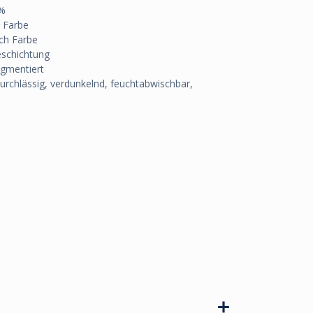
%
 Farbe
ch Farbe
eschichtung
igmentiert
urchlässig, verdunkelnd, feuchtabwischbar,