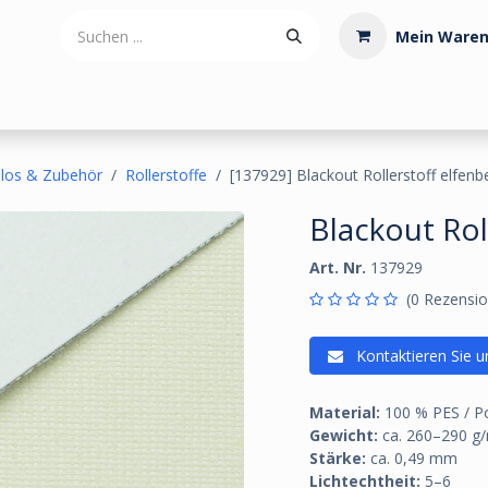
Mein Waren
tdoorartikel
Polstermaterialien
Werkzeug
Posamenten
llos & Zubehör
Rollerstoffe
[137929] Blackout Rollerstoff elfen
Blackout Rol
Art. Nr.
137929
(0 Rezensio
Kontaktieren Sie u
Material:
100 % PES / Po
Gewicht:
ca. 260–290 g
Stärke:
ca. 0,49 mm
Lichtechtheit:
5–6