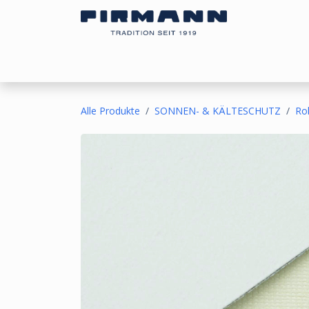
Zum Inhalt springen
Bezugsstoffe
Sonnen- & Kälteschutz
Ou
Alle Produkte
SONNEN- & KÄLTESCHUTZ
Ro