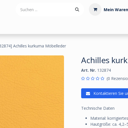
Mein Waren
tdoorartikel
Polstermaterialien
Werkzeug
Posamenten
32874] Achilles kurkuma Möbelleder
Achilles ku
Art. Nr.
132874
(0 Rezensio
Kontaktieren Sie u
Technische Daten
Material: korrigierte
Hautgröße: ca. 4,2–