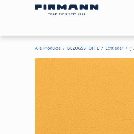
Zum Inhalt springen
Bezugsstoffe
Sonnen- & Kälteschutz
Ou
Alle Produkte
BEZUGSSTOFFE
Echtleder
[1