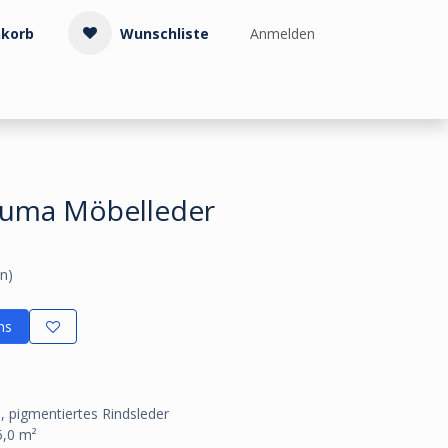
korb
Wunschliste
Anmelden
Treppenzubehör
Kollektionen & Muster
Info & Service
rkuma Möbelleder
n)
ns
s, pigmentiertes Rindsleder
5,0 m²