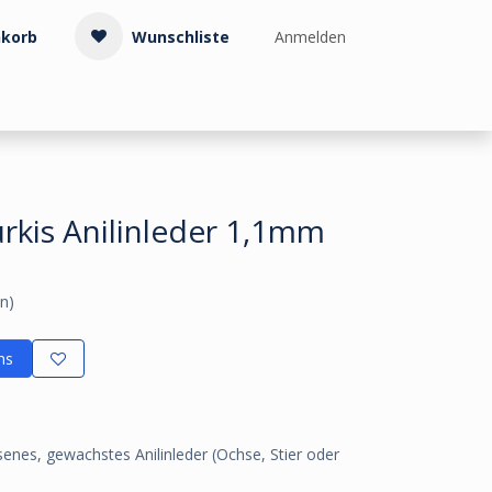
korb
Wunschliste
Anmelden
Treppenzubehör
Kollektionen & Muster
Info & Service
rkis Anilinleder 1,1mm
n)
ns
senes, gewachstes Anilinleder (Ochse, Stier oder