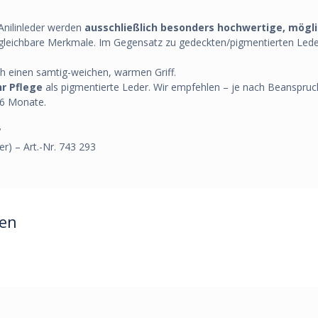
 Anilinleder werden
ausschließlich besonders hochwertige, mögl
gleichbare Merkmale. Im Gegensatz zu gedeckten/pigmentierten Leder
ch einen samtig-weichen, warmen Griff.
r Pflege
als pigmentierte Leder. Wir empfehlen – je nach Beanspruch
 6 Monate.
“
r) – Art.-Nr. 743 293
ren