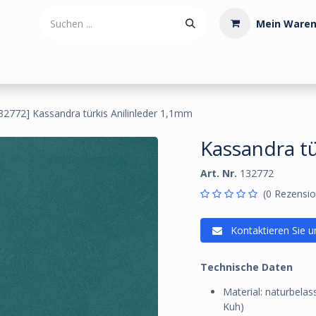
Mein Waren
tdoorartikel
Polstermaterialien
Werkzeug
Posamenten
32772] Kassandra türkis Anilinleder 1,1mm
Kassandra tü
Art. Nr.
132772
(0 Rezensio
Kontaktieren Sie u
Technische Daten
Material: naturbelas
Kuh)