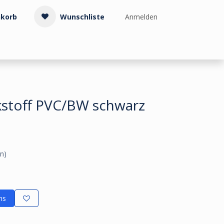
korb
Wunschliste
Anmelden
Treppenzubehör
Kollektionen & Muster
Info & Service
stoff PVC/BW schwarz
n)
ns