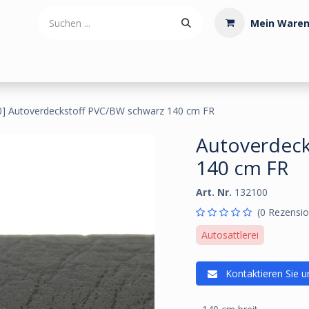
Mein Waren
tdoorartikel
Polstermaterialien
Werkzeug
Posamenten
0] Autoverdeckstoff PVC/BW schwarz 140 cm FR
Autoverdeck
140 cm FR
Art. Nr.
132100
(0 Rezensio
Autosattlerei
Kontaktieren Sie u