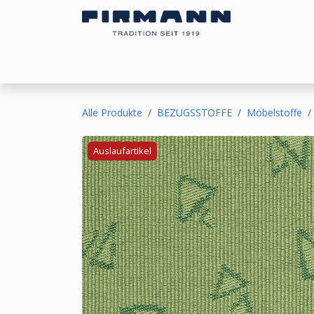
Zum Inhalt springen
Bezugsstoffe
Sonnen- & Kälteschutz
Ou
Alle Produkte
BEZUGSSTOFFE
Möbelstoffe
Auslaufartikel