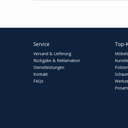
Service
Top-K
Versand & Lieferung
Möbels
Rückgabe & Reklamation
Kunstl
Dienstleistungen
Polster
Kontakt
Schaum
FAQs
Werkz
Posame