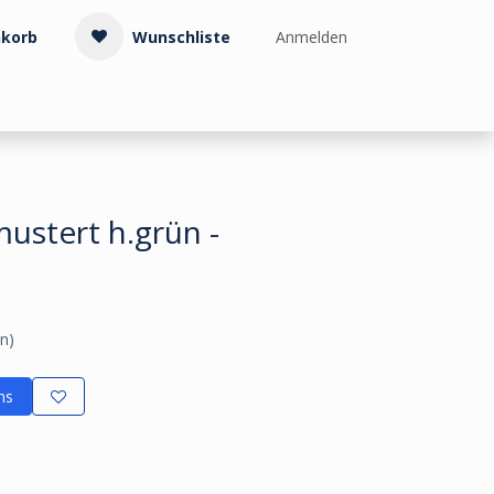
korb
Wunschliste
Anmelden
Treppenzubehör
Kollektionen & Muster
Info & Service
ustert h.grün -
n)
ns