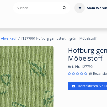
Mein Waren
tdoorartikel
Polstermaterialien
Werkzeug
Posamenten
Abverkauf
[127790] Hofburg gemustert h.grün - Möbelstoff
Hofburg gem
Möbelstoff
Art. Nr.
127790
(0 Rezensio
Kontaktieren Sie u