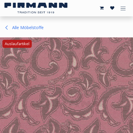
Zum Inhalt springen
Alle Möbelstoffe
Auslaufartikel