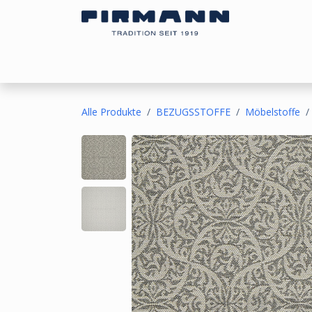
Zum Inhalt springen
Bezugsstoffe
Sonnen- & Kälteschutz
Ou
Alle Produkte
BEZUGSSTOFFE
Möbelstoffe