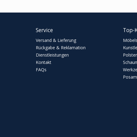
Service
Top-K
Versand & Lieferung
Möbels
Rückgabe & Reklamation
Kunstl
Dienstleistungen
Polster
Kontakt
Schaum
FAQs
Werkz
Posame