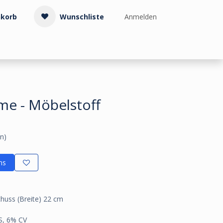
korb
Wunschliste
Anmelden
Treppenzubehör
Kollektionen & Muster
Info & Service
me - Möbelstoff
n)
ns
chuss (Breite) 22 cm
S, 6% CV