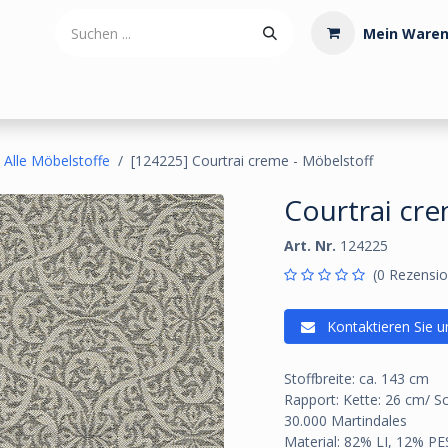
Mein Waren
tdoorartikel
Polstermaterialien
Werkzeug
Posamenten
Alle Möbelstoffe
[124225] Courtrai creme - Möbelstoff
Courtrai cre
Art. Nr.
124225
(0 Rezensio
Kontaktieren Sie u
Stoffbreite: ca. 143 cm
Rapport: Kette: 26 cm/ S
30.000 Martindales
Material: 82% LI, 12% PE