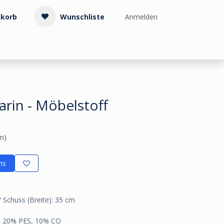
korb
Wunschliste
Anmelden
Treppenzubehör
Kollektionen & Muster
Info & Service
rin - Möbelstoff
n)
ns
 Schuss (Breite): 35 cm
I, 20% PES, 10% CO