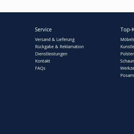
Service
Top-K
Versand & Lieferung
Möbels
Rückgabe & Reklamation
Kunstl
Dienstleistungen
Polster
Kontakt
Schaum
FAQs
Werkz
Posame