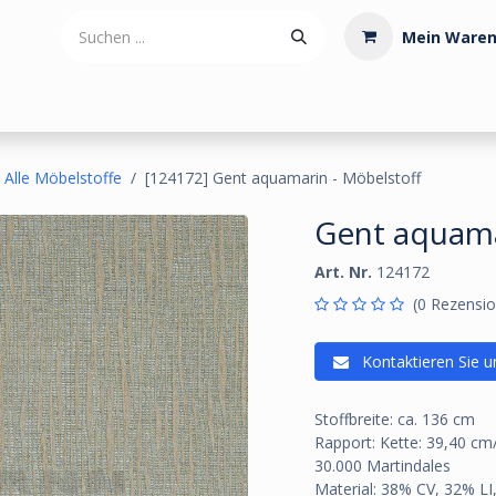
Mein Waren
tdoorartikel
Polstermaterialien
Werkzeug
Posamenten
Alle Möbelstoffe
[124172] Gent aquamarin - Möbelstoff
Gent aquama
Art. Nr.
124172
(0 Rezensio
Kontaktieren Sie u
Stoffbreite: ca. 136 cm
Rapport: Kette: 39,40 cm/
30.000 Martindales
Material: 38% CV, 32% L