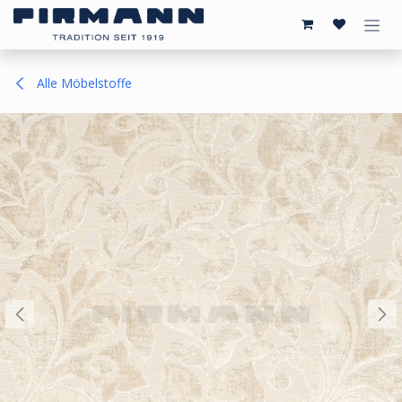
Zum Inhalt springen
Alle Möbelstoffe