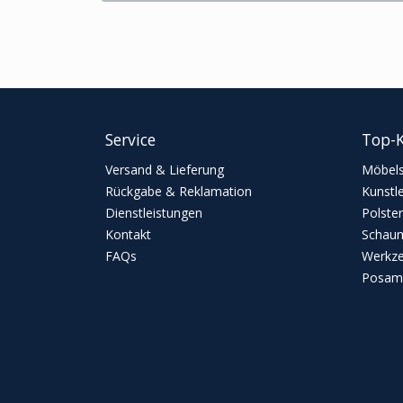
Service
Top-K
Versand & Lieferung
Möbels
Rückgabe & Reklamation
Kunstl
Dienstleistungen
Polster
Kontakt
Schaum
FAQs
Werkz
Posame