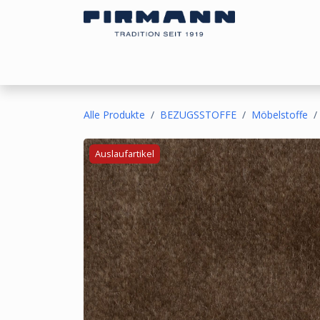
Zum Inhalt springen
Bezugsstoffe
Sonnen- & Kälteschutz
Ou
Alle Produkte
BEZUGSSTOFFE
Möbelstoffe
Auslaufartikel