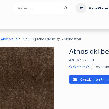
Mein Waren
tdoorartikel
Polstermaterialien
Werkzeug
Posamenten
Abverkauf
[120081] Athos dkl.beige - Möbelstoff
Athos dkl.be
Art. Nr.
120081
(0 Rezensio
Kontaktieren Sie u