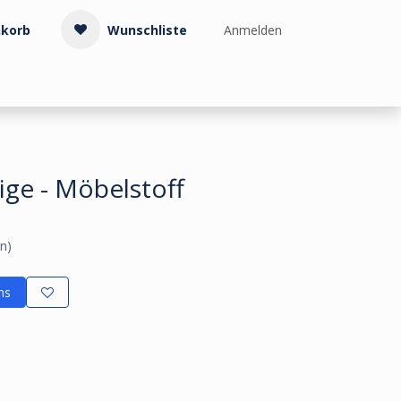
korb
Wunschliste
Anmelden
Treppenzubehör
Kollektionen & Muster
Info & Service
ige - Möbelstoff
n)
ns