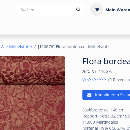
Mein Waren
tdoorartikel
Polstermaterialien
Werkzeug
Posamenten
Alle Möbelstoffe
[110676] Flora bordeaux - Möbelstoff
Flora bordea
Art. Nr.
110676
(0 Rezensio
Kontaktieren Sie u
Stoffbreite: ca. 140 cm
Rapport: Kette 32 cm/ Sc
11.000 Martindales
Material: 79% CO, 21% C