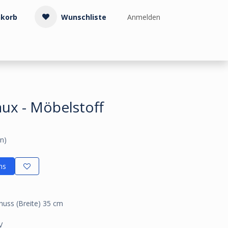
korb
Wunschliste
Anmelden
Treppenzubehör
Kollektionen & Muster
Info & Service
ux - Möbelstoff
n)
ns
huss (Breite) 35 cm
V