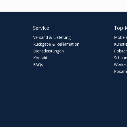
Service
Top-K
Versand & Lieferung
Möbels
Rückgabe & Reklamation
Kunstl
Dienstleistungen
Polster
Kontakt
Schaum
FAQs
Werkz
Posame