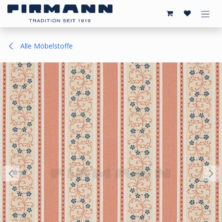
Zum Inhalt springen
Alle Möbelstoffe