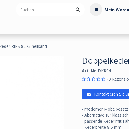
Mein Waren
tdoorartikel
Polstermaterialien
Werkzeug
Posamenten
eder RIPS 8,5/3 hellsand
Doppelkeder
Art. Nr.
DKR04
(0 Rezensio
Kontaktieren Sie u
- moderner Möbelbesatz
- Alternative zur klassisc
- passende Keder mit Fa
- Kederbreite 8,5 mm