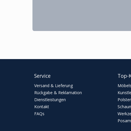
Service
Top-K
Versand & Lieferung
Möbels
Rückgabe & Reklamation
Kunstl
Dienstleistungen
Polster
Kontakt
Schaum
FAQs
Werkz
Posame