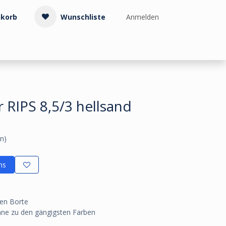
korb
Wunschliste
Anmelden
Treppenzubehör
Kollektionen & Muster
Info & Service
 RIPS 8,5/3 hellsand
n)
ns
hen Borte
hne zu den gängigsten Farben