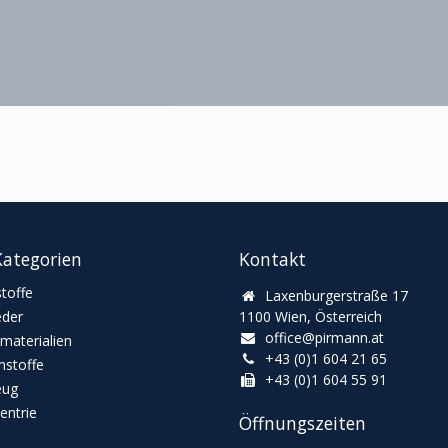
ategorien
Kontakt
toffe
Laxenburgerstraße 17
eder
1100 Wien, Österreich
office@pirmann.at
materialien
+43 (0)1 604 21 65
stoffe
+43 (0)1 604 55 91
eug
ntrie
Öffnungszeiten