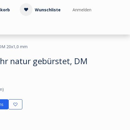
korb
Wunschliste
Anmelden
Treppenzubehör
Kollektionen & Muster
Info & Service
, DM 20x1,0 mm
ohr natur gebürstet, DM
n)
ns