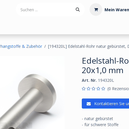
Mein Waren
tdoorartikel
Polstermaterialien
Werkzeug
Posamenten
rhangstoffe & Zubehör
[194320L] Edelstahl-Rohr natur gebürstet
Edelstahl-R
20x1,0 mm
Art. Nr.
194320L
(0 Rezensio
Kontaktieren Sie u
- natur gebürstet
- für schwere Stoffe