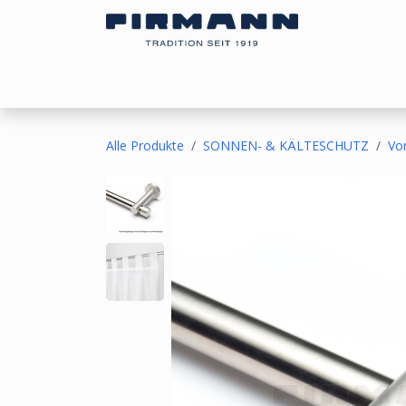
Zum Inhalt springen
Bezugsstoffe
Sonnen- & Kälteschutz
Ou
Alle Produkte
SONNEN- & KÄLTESCHUTZ
Vo