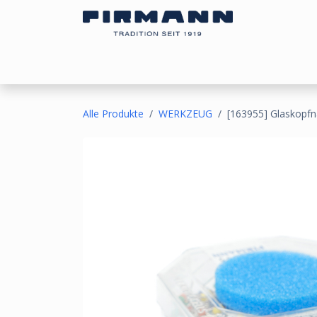
Zum Inhalt springen
Bezugsstoffe
Sonnen- & Kälteschutz
Ou
Alle Produkte
WERKZEUG
[163955] Glaskopf