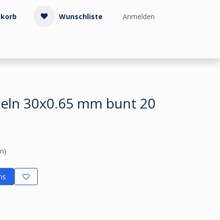
korb
Wunschliste
Anmelden
Treppenzubehör
Kollektionen & Muster
Info & Service
eln 30x0.65 mm bunt 20
n)
ns